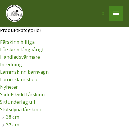
Hoppa
Sortera
Huv
till
efter
0
innehåll
senaste
Produktkategorier
Fårskinn billiga
Fårskinn långhårigt
Handledsvärmare
Inredning
Lammskinn barnvagn
Lammskinnsboa
Nyheter
Sadelskydd fårskinn
Sittunderlag ull
Stolsdyna fårskinn
38 cm
32 cm