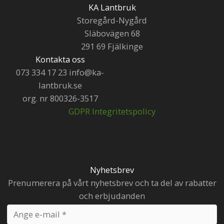
KA Lantbruk
Storegård-Nygård
Släbovägen 68
291 69 Fjälkinge
Kontakta oss
073 334 17 23 info@ka-
lantbruk.se
org. nr 800326-3517
GDPR Integritetspolicy
samarbete
Nyhetsbrev
Prenumerera på vårt nyhetsbrev och ta del av rabatter
och erbjudanden