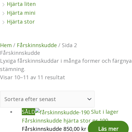
Hjärta liten
Hjärta mini
Hjärta stor
Hem
/
Fårskinnskudde
/ Sida 2
Fårskinnskudde
Lyxiga fårskinnskuddar i många former och färgnyan
stämning.
Visar 10–11 av 11 resultat
SÅLD
Slut i lager
Fårskinnskudde hjärta stor nr 190
Fårskinnskudde
850,00
kr
Läs mer