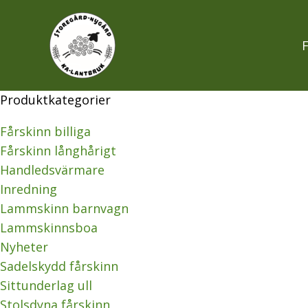
Hoppa
Sortera
till
efter
innehåll
senaste
Produktkategorier
Fårskinn billiga
Fårskinn långhårigt
Handledsvärmare
Inredning
Lammskinn barnvagn
Lammskinnsboa
Nyheter
Sadelskydd fårskinn
Sittunderlag ull
Stolsdyna fårskinn