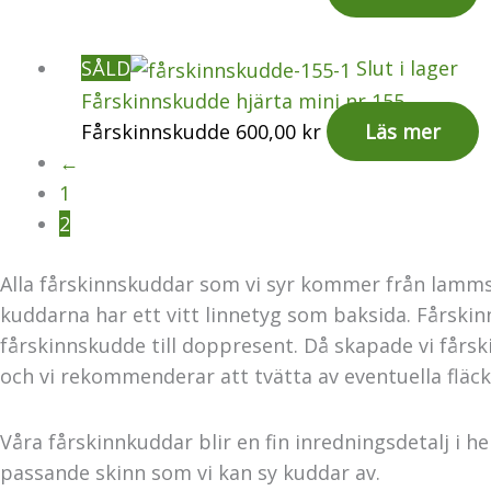
SÅLD
Slut i lager
Fårskinnskudde hjärta mini nr 155
Fårskinnskudde
600,00
kr
Läs mer
←
1
2
Alla fårskinnskuddar som vi syr kommer från lammsk
kuddarna har ett vitt linnetyg som baksida. Fårskin
fårskinnskudde till doppresent. Då skapade vi fårsk
och vi rekommenderar att tvätta av eventuella fläck
Våra fårskinnkuddar blir en fin inredningsdetalj i h
passande skinn som vi kan sy kuddar av.