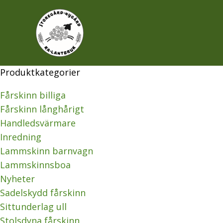
Hoppa
till
innehåll
Produktkategorier
Fårskinn billiga
Fårskinn långhårigt
Handledsvärmare
Inredning
Lammskinn barnvagn
Lammskinnsboa
Nyheter
Sadelskydd fårskinn
Sittunderlag ull
Stolsdyna fårskinn