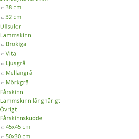
38 cm
32 cm
Ullsulor
Lammskinn
Brokiga
Vita
Ljusgrå
Mellangrå
Mörkgrå
Fårskinn
Lammskinn långhårigt
Övrigt
Fårskinnskudde
45x45 cm
50x30 cm