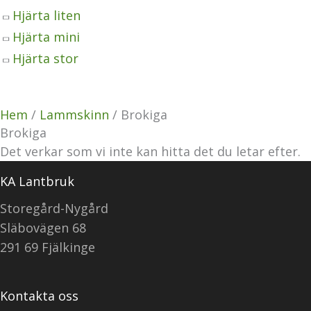
Hjärta liten
Hjärta mini
Hjärta stor
Hem
/
Lammskinn
/ Brokiga
Brokiga
Det verkar som vi inte kan hitta det du letar efter.
KA Lantbruk
Storegård-Nygård
Släbovägen 68
291 69 Fjälkinge
Kontakta oss