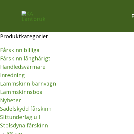
Hoppa
Sortera
till
efter
innehåll
senaste
Produktkategorier
Fårskinn billiga
Fårskinn långhårigt
Handledsvärmare
Inredning
Lammskinn barnvagn
Lammskinnsboa
Nyheter
Sadelskydd fårskinn
Sittunderlag ull
Stolsdyna fårskinn
38 cm