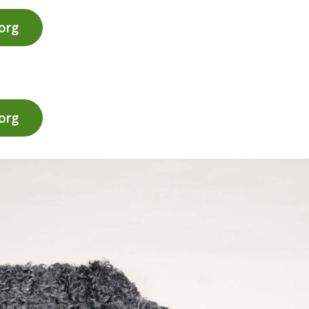
korg
korg