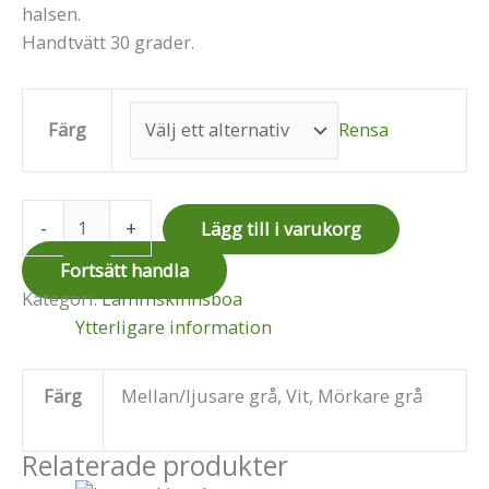
på
på
halsen.
produktsidan
produktsidan
Handtvätt 30 grader.
Färg
Rensa
-
+
Lägg till i varukorg
Fortsätt handla
Kategori:
Lammskinnsboa
Ytterligare information
Färg
Mellan/ljusare grå, Vit, Mörkare grå
Relaterade produkter