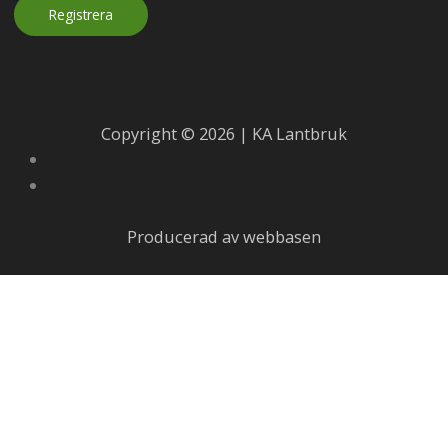
Copyright © 2026 | KA Lantbruk
Producerad av webbasen
Skötselråd för fårskinn
Fårskinn är en naturprodukt som håller i många år om de
sköts på rätt sätt.
Alla skinn mår bra av att vädras. Det är bra att hänga ut
skinnet vid fuktigt väder så att ullfibrerna öppnar upp sig
och smutsen stöts bort, skaka sedan skinnet.