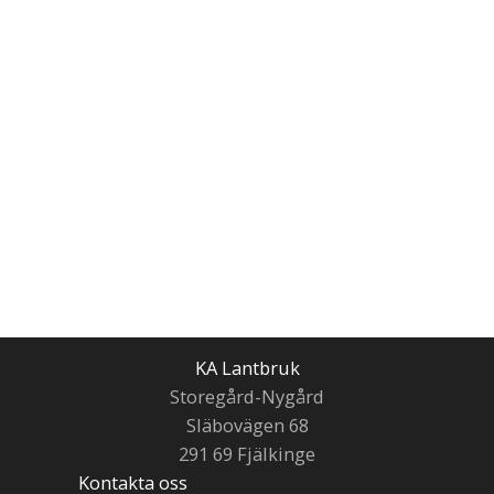
KA Lantbruk
Storegård-Nygård
Släbovägen 68
291 69 Fjälkinge
Kontakta oss