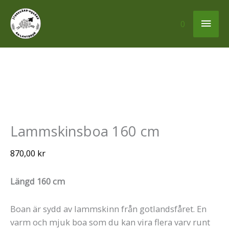
Hoppa
Huv
till
0
innehåll
Lammskinsboa
Den
Den
160
här
här
cm
produkten
produkten
mängd
har
har
Lammskinsboa 160 cm
flera
flera
870,00
kr
varianter.
varianter.
De
De
olika
olika
Längd 160 cm
alternativen
alternativen
kan
kan
Boan är sydd av lammskinn från gotlandsfåret. En
väljas
väljas
varm och mjuk boa som du kan vira flera varv runt