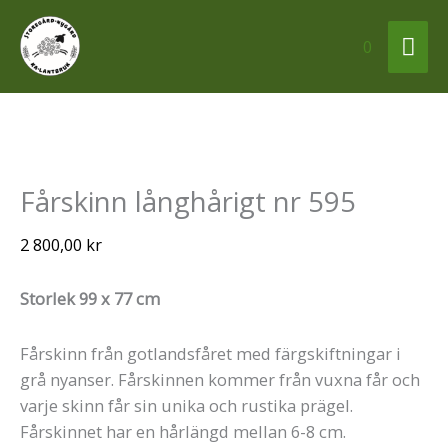
Hoppa
Huv
till
0
innehåll
Fårskinn
Fårskinn långhårigt nr 595
långhårigt
nr
2 800,00
kr
595
mängd
Storlek 99 x 77 cm
Fårskinn från gotlandsfåret med färgskiftningar i
grå nyanser. Fårskinnen kommer från vuxna får och
varje skinn får sin unika och rustika prägel.
Fårskinnet har en hårlängd mellan 6-8 cm.