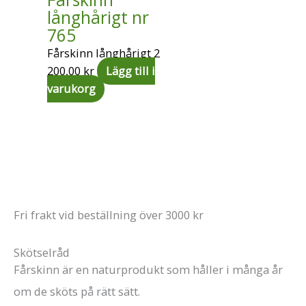
långhårigt nr
765
Fårskinn långhårigt
2
200,00
kr
Lägg till i
varukorg
Fri frakt vid beställning över 3000 kr
Skötselråd
Fårskinn är en naturprodukt som håller i många år
om de sköts på rätt sätt.