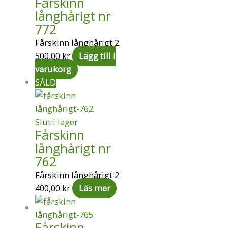
Fårskinn
långhårigt nr
772
Fårskinn långhårigt
2
500,00
kr
Lägg till i
varukorg
SÅLD
Slut i lager
Fårskinn
långhårigt nr
762
Fårskinn långhårigt
2
400,00
kr
Läs mer
Fårskinn