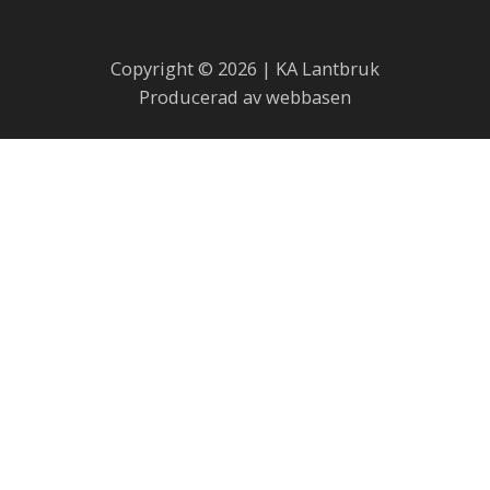
Copyright © 2026 | KA Lantbruk
Producerad av webbasen
Skötselråd för fårskinn
Fårskinn är en naturprodukt som håller i många år om de
sköts på rätt sätt.
Alla skinn mår bra av att vädras. Det är bra att hänga ut
skinnet vid fuktigt väder så att ullfibrerna öppnar upp sig
och smutsen stöts bort, skaka sedan skinnet.
Om man råkar spilla något på skinnet räcker det oftast att
torka av fläcken med en fuktig trasa eller att man tvättar
upp fläcken för hand med ljummet vatten och eventuellt lite