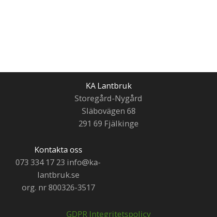
KA Lantbruk
Storegård-Nygård
Släbovägen 68
291 69 Fjälkinge
Kontakta oss
073 334 17 23 info@ka-
lantbruk.se
org. nr 800326-3517
GDPR Integritetspolicy