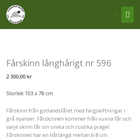
Hoppa
Huv
till
0
innehåll
Fårskinn
Fårskinn långhårigt nr 596
långhårigt
nr
2 300,00
kr
596
mängd
Storlek 103 x 78 cm
Fårskinn från gotlandsfåret med färgskiftningar i
grå nyanser. Fårskinnen kommer från vuxna får och
varje skinn får sin unika och rustika prägel.
Fårskinnet har en hårlängd mellan 6-8 cm.