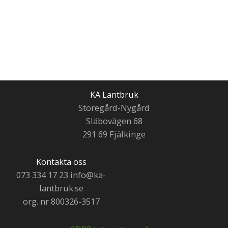
KA Lantbruk
Storegård-Nygård
Släbovägen 68
291 69 Fjälkinge
Kontakta oss
073 334 17 23 info@ka-
lantbruk.se
org. nr 800326-3517