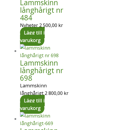
Lammskinn
långhårigt nr
484
Nyheter
2 500,00
kr
Lägg till i
varukorg
Lammskinn
långhårigt nr
698
Lammskinn
långhårigt
2 800,00
kr
Lägg till i
varukorg