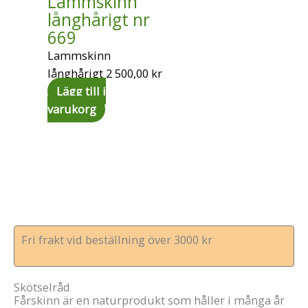
Lammskinn
långhårigt nr
669
Lammskinn
långhårigt
2 500,00
kr
Lägg till i
varukorg
Fri frakt vid beställning över 3000 kr
Skötselråd
Fårskinn är en naturprodukt som håller i många år