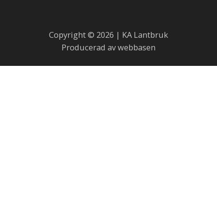
Copyright © 2026 | KA Lantbruk
Producerad av webbasen
Skötselråd för fårskinn
Fårskinn är en naturprodukt som håller i många år om de
sköts på rätt sätt.
Alla skinn mår bra av att vädras. Det är bra att hänga ut
skinnet vid fuktigt väder så att ullfibrerna öppnar upp sig
och smutsen stöts bort, skaka sedan skinnet.
Om man råkar spilla något på skinnet räcker det oftast att
torka av fläcken med en fuktig trasa eller att man tvättar