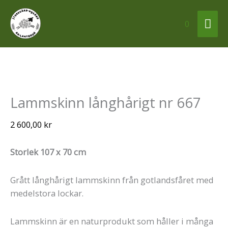
Hoppa
Huv
till
0
innehåll
Lammskinn
Lammskinn långhårigt nr 667
långhårigt
nr
2 600,00
kr
667
mängd
Storlek 107 x 70 cm
Grått långhårigt lammskinn från gotlandsfåret med
medelstora lockar.
Lammskinn är en naturprodukt som håller i många