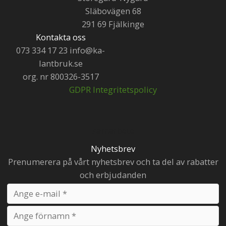
Släbovägen 68
291 69 Fjälkinge
Kontakta oss
073 334 17 23 info@ka-
lantbruk.se
org. nr 800326-3517
GDPR Integritetspolicy
samarbete
Nyhetsbrev
Prenumerera på vårt nyhetsbrev och ta del av rabatter
och erbjudanden