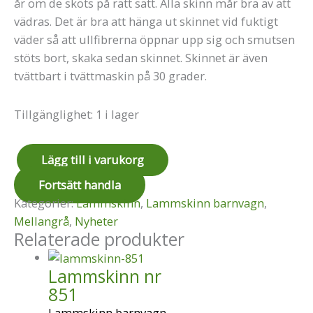
år om de sköts på rätt sätt. Alla skinn mår bra av att
vädras. Det är bra att hänga ut skinnet vid fuktigt
väder så att ullfibrerna öppnar upp sig och smutsen
stöts bort, skaka sedan skinnet. Skinnet är även
tvättbart i tvättmaskin på 30 grader.
Tillgänglighet:
1 i lager
Lägg till i varukorg
Fortsätt handla
Kategorier:
Lammskinn
,
Lammskinn barnvagn
,
Mellangrå
,
Nyheter
Relaterade produkter
Lammskinn nr
851
Lammskinn barnvagn