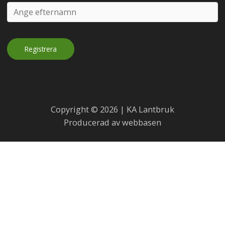
Copyright © 2026 | KA Lantbruk
Producerad av webbasen
Skötselråd för fårskinn
Fårskinn är en naturprodukt som håller i många år om de
sköts på rätt sätt.
Alla skinn mår bra av att vädras. Det är bra att hänga ut
skinnet vid fuktigt väder så att ullfibrerna öppnar upp sig