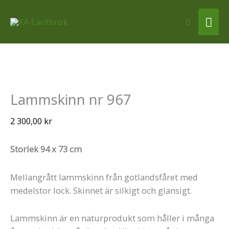
Hoppa
Huv
till
0
innehåll
Lammskinn
Lammskinn nr 967
nr
967
2 300,00
kr
mängd
Storlek 94 x 73 cm
Mellangrått lammskinn från gotlandsfåret med
medelstor lock. Skinnet är silkigt och glansigt.
Lammskinn är en naturprodukt som håller i många