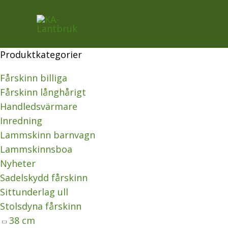
Hoppa
Sortera
till
efter
innehåll
senaste
Produktkategorier
Fårskinn billiga
Fårskinn långhårigt
Handledsvärmare
Inredning
Lammskinn barnvagn
Lammskinnsboa
Nyheter
Sadelskydd fårskinn
Sittunderlag ull
Stolsdyna fårskinn
38 cm