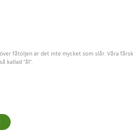
 över fåtöljen är det inte mycket som slår. Våra fårs
å kallad ”ål”.
g