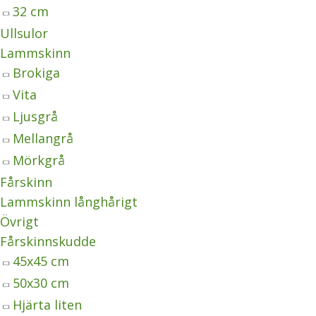
32 cm
Ullsulor
Lammskinn
Brokiga
Vita
Ljusgrå
Mellangrå
Mörkgrå
Fårskinn
Lammskinn långhårigt
Övrigt
Fårskinnskudde
45x45 cm
50x30 cm
Hjärta liten